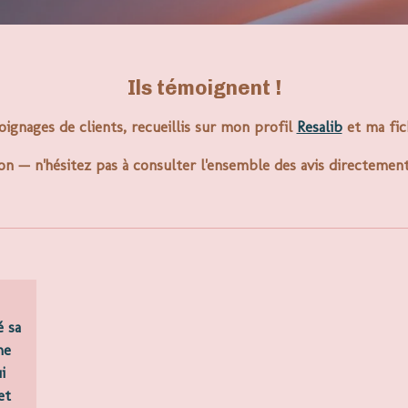
Ils témoignent !
ignages de clients, recueillis sur mon profil
Resalib
et ma fi
illon — n'hésitez pas à consulter l'ensemble des avis directemen
é sa
me
i
et