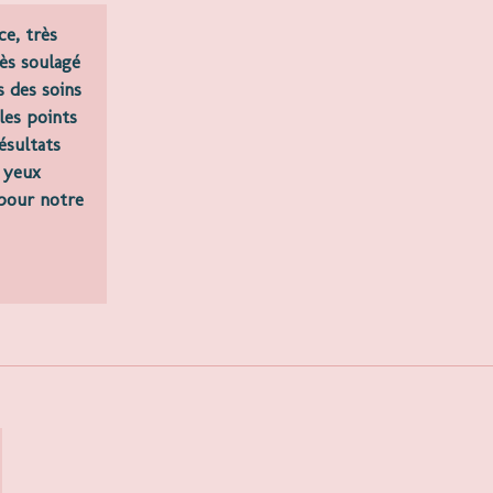
ce, très
rès soulagé
s des soins
 les points
ésultats
 yeux
 pour notre