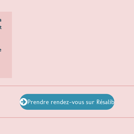
a
t
e
Prendre rendez-vous sur Résalib