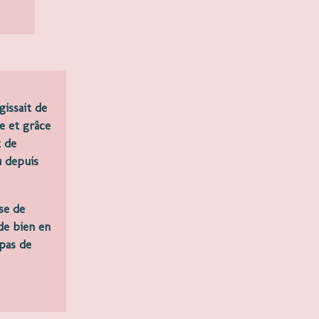
gissait de
e et grâce
t de
u depuis
se de
de bien en
pas de