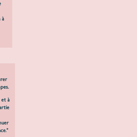
e
 à
urer
apes.
 et à
artie
nuer
ce."