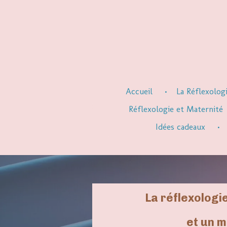
Passer
au
contenu
principal
Accueil
La Réflexolog
Réflexologie et Maternité
Idées cadeaux
La réflexologi
et un 