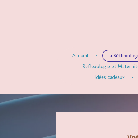
Passer
au
contenu
principal
Accueil
La Réflexolog
Réflexologie et Maternit
Idées cadeaux
Vot